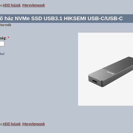
e:
HDD házak
,
Merevlemezek
ső ház NVMe SSD USB3.1 HIKSEMI USB-C/USB-C
 termék
t
ség:
*
e:
HDD házak
,
Merevlemezek