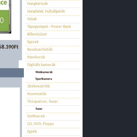
Hangkártyák
Hangfalak, Fejhallgatók
Házak
Tápegységek - Power Bank
Billentyűzet
Egerek
58.390Ft
Rendszerhűtők
Monitorok
Digitális kamerák
Webkamerák
Sportkamera
Játékvezérlők
Nyomtatók
Tintapatron, Toner
Toner
Szoftverek
CD, DVD, Floppy
Egyéb