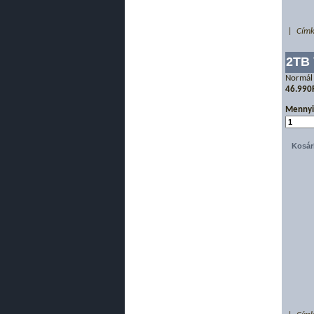
| Címk
2TB 
Normál
46.990
Mennyi