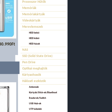
Processzor Hűtők
Memóriák
Memóriakártyák
Videokártyák
Merevlemezek
HDD belső
HDD külső
30.990Ft
HDD házak
NAS
SSD (Solid State Drive)
Pen Drive
Optikai meghajtók
Kártyaolvasók
Hálózati eszközök
Antennák
Kártyák/Stick-ek/Bluethoot
Routerek/Switch
USB Hub-ok
UTP kábelek