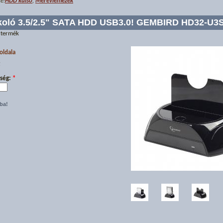
e:
HDD külső
,
Merevlemezek
oló 3.5/2.5" SATA HDD USB3.0! GEMBIRD HD32-U3S
 termék
oldala
t
ség:
*