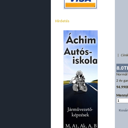
Hirdetés
| Címk
8.0T
Normál
2 év ga
94.990
Mennyi