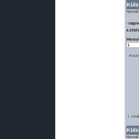
Küls
Normál
- nagys
4.490F
Mennyi
| Címk
Küls
Normál