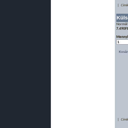
| Címk
Kül
Normál
7.490F
Mennyi
| Címk