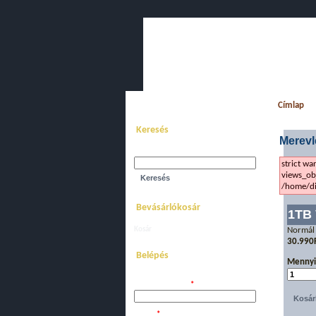
Főoldal
Bemutatkozás
Webáru
Címlap
Keresés
Merev
Keresés a webhelyen:
strict wa
views_obj
/home/di
Bevásárlókosár
1TB 
Kosár
megtekintése.
Normál
30.990
Belépés
Mennyi
Felhasználói név:
*
Jelszó:
*