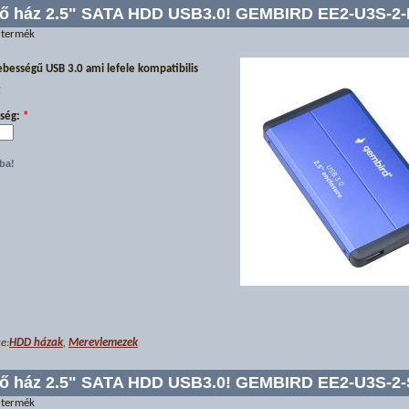
ő ház 2.5" SATA HDD USB3.0! GEMBIRD EE2-U3S-2-
 termék
ebességű USB 3.0 ami lefele kompatibilis
t
ség:
*
e:
HDD házak
,
Merevlemezek
ő ház 2.5" SATA HDD USB3.0! GEMBIRD EE2-U3S-2-
 termék