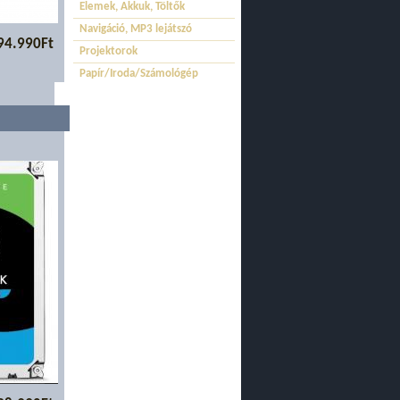
Elemek, Akkuk, Töltők
Navigáció, MP3 lejátszó
94.990Ft
Projektorok
Papír/Iroda/Számológép