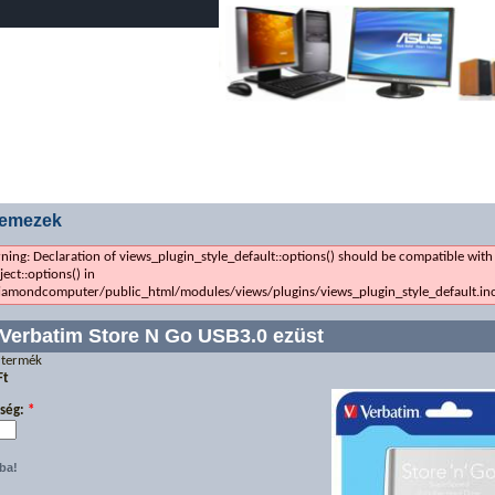
ház
Akciós komplett gépek
Árlista
Elérhetőség
Szolgál
lemezek
rning: Declaration of views_plugin_style_default::options() should be compatible with
ect::options() in
amondcomputer/public_html/modules/views/plugins/views_plugin_style_default.inc 
Verbatim Store N Go USB3.0 ezüst
 termék
Ft
ség:
*