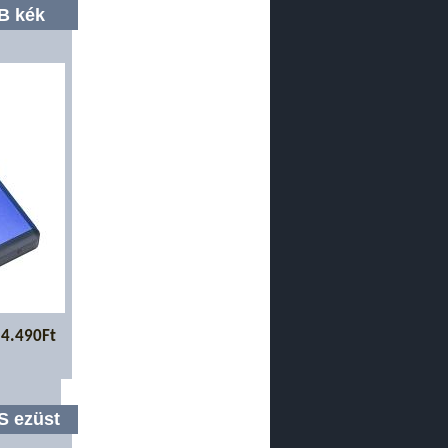
B kék
4.490Ft
S ezüst