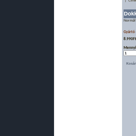
| Címk
Dokk
Normál
Gyártó 
8.990F
Mennyi