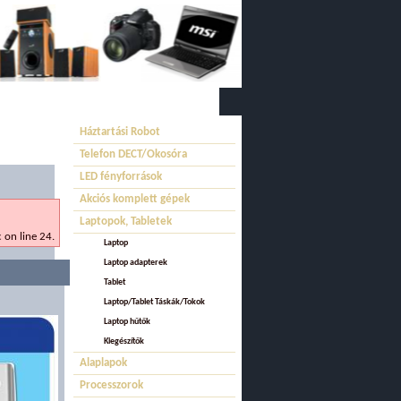
tatásaink
Referenciáink
Háztartási Robot
Telefon DECT/Okosóra
LED fényforrások
Akciós komplett gépek
Laptopok, Tabletek
on line 24.
Laptop
Laptop adapterek
Tablet
Laptop/Tablet Táskák/Tokok
Laptop hűtők
Kiegészítők
Alaplapok
Processzorok