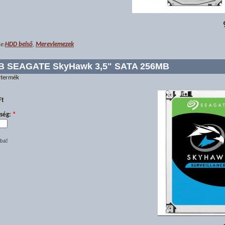
e:
HDD belső
,
Merevlemezek
TB SEAGATE SkyHawk 3,5" SATA 256MB
 termék
r
Ft
ség:
*