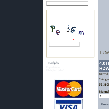
Biztonsági kérdés
Ez a kérdés arra szolgál, hogy
megakadályozzuk az automatikus
bejegyzéseket.
A képen látható kód:
*
Kérjük, írja ide a fenti karaktereket, szóköz
nélkül.
| Címk
4.0T
HDW
Regisztráció
Elfelejtett jelszó
Normál
2 év ga
58.390
Mennyi