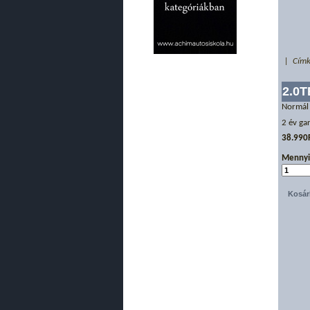
| Címk
2.0
Normál
2 év ga
38.990
Mennyi