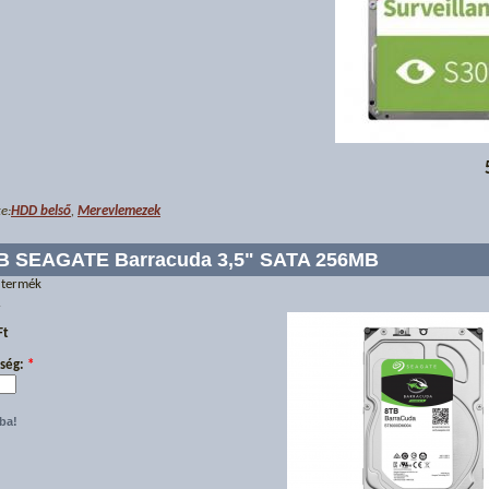
e:
HDD belső
,
Merevlemezek
B SEAGATE Barracuda 3,5" SATA 256MB
 termék
r
Ft
ség:
*