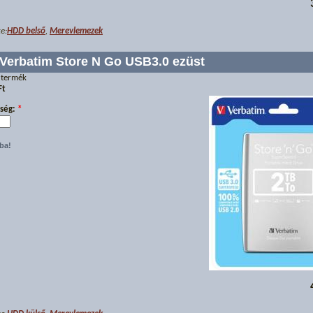
e:
HDD belső
,
Merevlemezek
Verbatim Store N Go USB3.0 ezüst
 termék
Ft
ség:
*