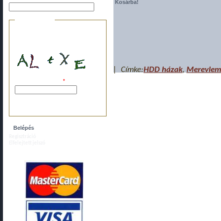
Biztonsági kérdés
Ez a kérdés arra szolgál, hogy
megakadályozzuk az automatikus
bejegyzéseket.
| Címke:
HDD házak
,
Merevlem
A képen látható kód:
*
Kérjük, írja ide a fenti karaktereket, szóköz
nélkül.
Regisztráció
Elfelejtett jelszó