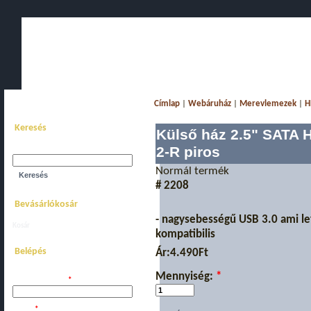
Főoldal
Bemutatkozás
Webáruház
Akciós komplett gépe
Címlap
|
Webáruház
|
Merevlemezek
|
H
Keresés
Külső ház 2.5" SATA
2-R piros
Keresés a webhelyen:
Normál termék
# 2208
Bevásárlókosár
- nagysebességű USB 3.0 ami le
Kosár
megtekintése.
kompatibilis
Belépés
Ár:
4.490Ft
Mennyiség:
*
Felhasználói név:
*
Jelszó:
*