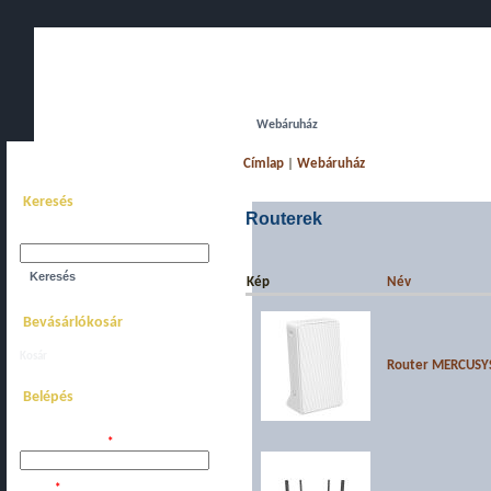
Főoldal
Bemutatkozás
Webáruház
Akciós komplett gépe
Címlap
|
Webáruház
Keresés
Routerek
Keresés a webhelyen:
Kép
Név
Bevásárlókosár
Kosár
megtekintése.
Router MERCUSYS
Belépés
Felhasználói név:
*
Jelszó:
*