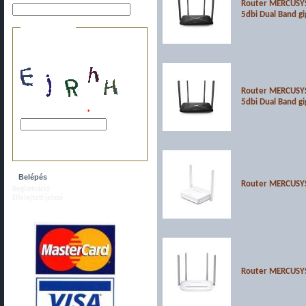
Router MERCUSYS 
5dbi Dual Band gi
Biztonsági kérdés
Ez a kérdés arra szolgál, hogy
megakadályozzuk az automatikus
bejegyzéseket.
Router MERCUSYS 
5dbi Dual Band gi
A képen látható kód:
*
Kérjük, írja ide a fenti karaktereket, szóköz
nélkül.
Router MERCUSYS
Regisztráció
Elfelejtett jelszó
Router MERCUSYS