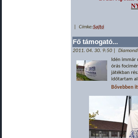
N
| Címke:
Sajtó
Fő támogató...
2011. 04. 30. 9:50 | Diamond
Idén immár 
órás focimé
játékban rész
időtartam ala
Bővebben itt