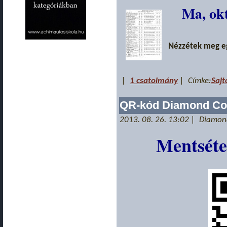
Ma, okt
Nézzétek meg egy
|
1 csatolmány
| Címke:
Sajt
QR-kód Diamond Co
2013. 08. 26. 13:02 | Diamo
Mentséte