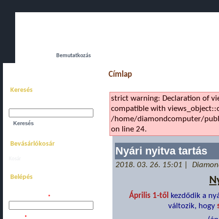
Főoldal
Bemutatkozás
Webáruház
Akciós komplett gépe
Címlap
Keresés
strict warning: Declaration of v
Keresés a webhelyen:
compatible with views_object::o
/home/diamondcomputer/public
on line 24.
Bevásárlókosár
Nyári nyitva tartás
Kosár
megtekintése.
2018. 03. 26. 15:01 | Diamo
Belépés
Ny
Április 1-től
kezdődik a nyá
Felhasználói név:
*
változik, hogy
Jelszó:
*