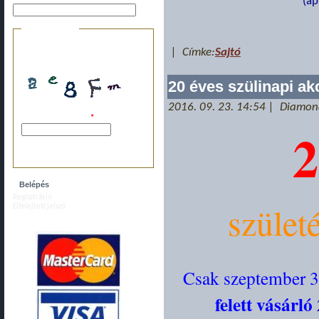
(áp
Biztonsági kérdés
Ez a kérdés arra szolgál, hogy
| Címke:
Sajtó
megakadályozzuk az automatikus
bejegyzéseket.
20 éves szülinapi ak
2016. 09. 23. 14:54 | Diamo
A képen látható kód:
*
2
Kérjük, írja ide a fenti karaktereket, szóköz
nélkül.
Regisztráció
szület
Elfelejtett jelszó
Csak szeptember 
felett vásár