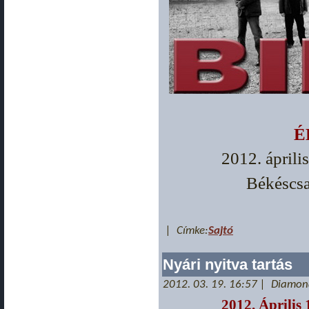
É
2012. áprili
Békéscsa
| Címke:
Sajtó
Nyári nyitva tartás
2012. 03. 19. 16:57 | Diamo
2012. Április 