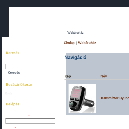
Főoldal
Bemutatkozás
Webáruház
Akciós komplett gépe
Címlap
|
Webáruház
Keresés
Navigáció
Keresés a webhelyen:
Kép
Név
Bevásárlókosár
Kosár
megtekintése.
Transmitter Hyun
Belépés
Felhasználói név:
*
Jelszó:
*