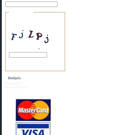
Biztonsági kérdés
Ez a kérdés arra szolgál, hogy
megakadályozzuk az automatikus
bejegyzéseket.
A képen látható kód:
*
Kérjük, írja ide a fenti karaktereket, szóköz
nélkül.
Regisztráció
Elfelejtett jelszó