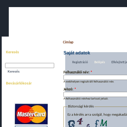
Főoldal
Bemutatkozás
Webáruház
Akciós komplett gépe
Címlap
Keresés
Saját adatok
Keresés a webhelyen:
Regisztráció
Belépés
Elfelejtett j
Felhasználói név:
*
A webhelyen regisztrált felhasználói név.
Bevásárlókosár
Jelszó:
*
0
termék
Összesen:
0Ft
A felhasználói névhez tartozó jelszó.
Biztonsági kérdés
Ez a kérdés arra szolgál, hogy megakadá