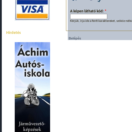
A képen látható kód:
*
Kérjük, írja ide a fenti karaktereket, szóköz nélk
Hirdetés