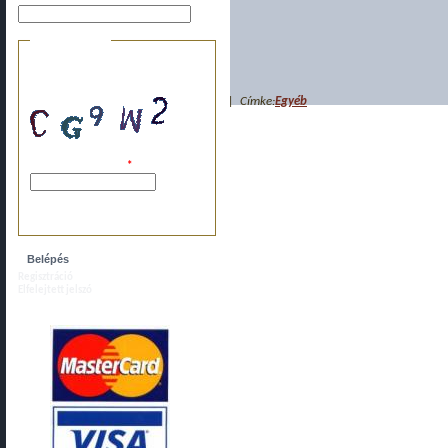
Biztonsági kérdés
Ez a kérdés arra szolgál, hogy
megakadályozzuk az automatikus
bejegyzéseket.
| Címke:
Egyéb
A képen látható kód:
*
Kérjük, írja ide a fenti karaktereket, szóköz
nélkül.
Regisztráció
Elfelejtett jelszó