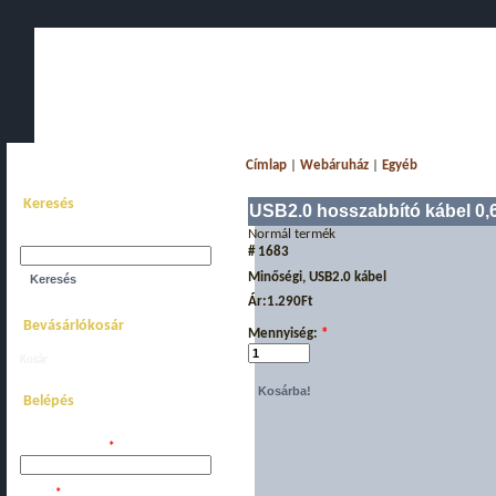
Főoldal
Bemutatkozás
Webáruház
Akciós komplett gépe
Címlap
|
Webáruház
|
Egyéb
Keresés
USB2.0 hosszabbító kábel 0
Normál termék
Keresés a webhelyen:
# 1683
Minőségi, USB2.0 kábel
Ár:
1.290Ft
Bevásárlókosár
Mennyiség:
*
Kosár
megtekintése.
Belépés
Felhasználói név:
*
Jelszó:
*